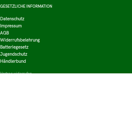
GESETZLICHE INFORMATION
Datenschutz
Impressum
AGB
Widerrufsbelehrung
Batteriegesetz
Jugendschutz
Händlerbund
Vertrag widerrufen
HAUPTKATEGORIEN
Shop
Nikotinsalz Liquids
E-Zigaretten Zubehör
Mischen