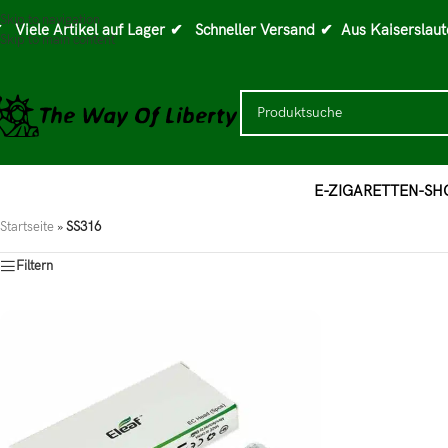
Skip to navigation
 Viele Artikel auf Lager
✔ Schneller Versand
✔ Aus Kaiserslaut
Skip to main content
E-ZIGARETTEN-SH
Startseite
»
SS316
Filtern