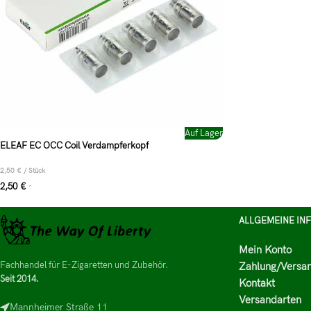
Auf Lager
ELEAF EC OCC Coil Verdampferkopf
2,50
€
/
Stück
2,50
€
*
ALLGEMEINE IN
Mein Konto
Fachhandel für E-Zigaretten und Zubehör.
Zahlung/Versa
Seit 2014.
Kontakt
Versandarten
Mannheimer Straße 11