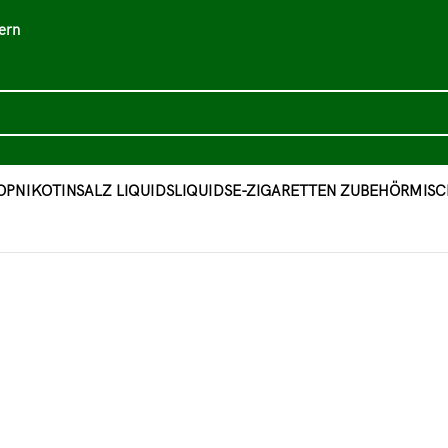
ern
OP
NIKOTINSALZ LIQUIDS
LIQUIDS
E-ZIGARETTEN ZUBEHÖR
MISC