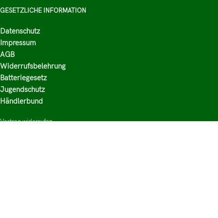
GESETZLICHE INFORMATION
Datenschutz
Impressum
AGB
Widerrufsbelehrung
Batteriegesetz
Jugendschutz
Händlerbund
Vertrag widerrufen
HAUPTKATEGORIEN
Shop
Nikotinsalz Liquids
E-Zigaretten Zubehör
Mischen