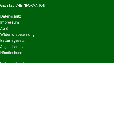
GESETZLICHE INFORMATION
Datenschutz
Impressum
AGB
Widerrufsbelehrung
Batteriegesetz
Jugendschutz
Händlerbund
Vertrag widerrufen
HAUPTKATEGORIEN
Shop
Nikotinsalz Liquids
E-Zigaretten Zubehör
Mischen