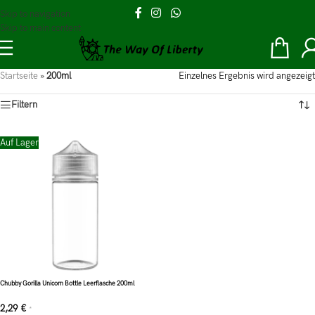
Skip to navigation
Skip to main content
Startseite
»
200ml
Einzelnes Ergebnis wird angezeigt
Filtern
Auf Lager
Chubby Gorilla Unicorn Bottle Leerflasche 200ml
2,29
€
*