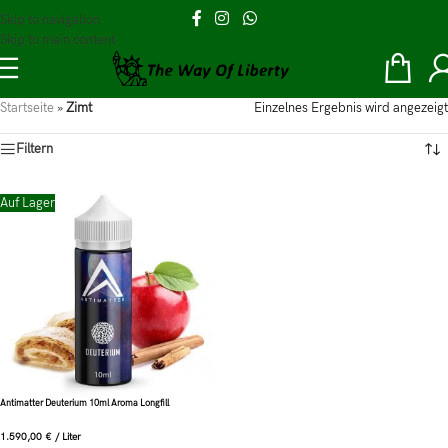
Skip to navigation
Skip to main content
Startseite
»
Zimt
Einzelnes Ergebnis wird angezeigt
Filtern
Auf Lager
Antimatter Deuterium 10ml Aroma Longfill
1.590,00
€
/
Liter