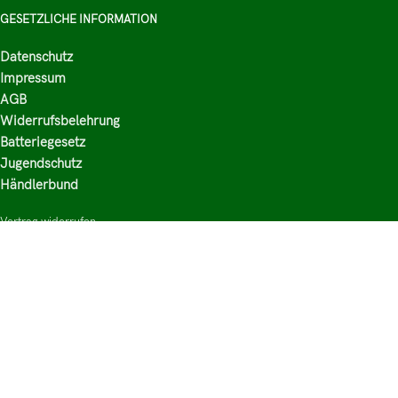
GESETZLICHE INFORMATION
Datenschutz
Impressum
AGB
Widerrufsbelehrung
Batteriegesetz
Jugendschutz
Händlerbund
Vertrag widerrufen
HAUPTKATEGORIEN
Shop
Nikotinsalz Liquids
E-Zigaretten Zubehör
Mischen