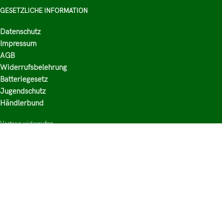
GESETZLICHE INFORMATION
Datenschutz
Impressum
AGB
Widerrufsbelehrung
Batteriegesetz
Jugendschutz
Händlerbund
Vertrag widerrufen
HAUPTKATEGORIEN
Shop
Nikotinsalz Liquids
E-Zigaretten Zubehör
Mischen