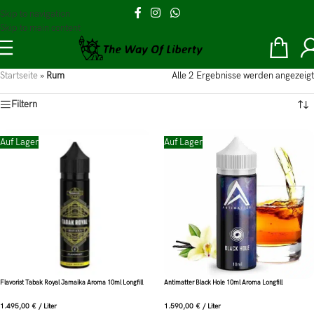
Skip to navigation
Skip to main content
Startseite
»
Rum
Alle 2 Ergebnisse werden angezeigt
Filtern
Auf Lager
Auf Lager
Flavorist Tabak Royal Jamaika Aroma 10ml Longfill
Antimatter Black Hole 10ml Aroma Longfill
1.495,00
€
/
Liter
1.590,00
€
/
Liter