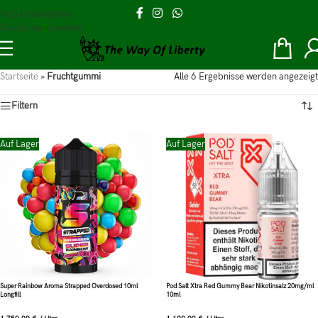
Skip to navigation
Skip to main content
Startseite
»
Fruchtgummi
Alle 6 Ergebnisse werden angezeigt
Filtern
Auf Lager
Auf Lager
Super Rainbow Aroma Strapped Overdosed 10ml
Pod Salt Xtra Red Gummy Bear Nikotinsalz 20mg/ml
Longfill
10ml