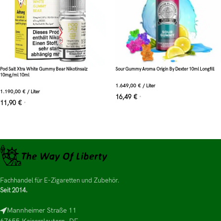
Pod Salt Xtra White Gummy Bear Nikotinsalz
Sour Gummy Aroma Origin By Dexter 10ml Longfill
10mg/ml 10ml
1.649,00
€
/
Liter
1.190,00
€
/
Liter
16,49
€
*
11,90
€
*
Fachhandel für E-Zigaretten und Zubehör.
Seit 2014.
Mannheimer Straße 11