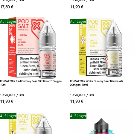
1.750,00
€
/
Liter
1.190,00
€
/
Liter
17,50
€
11,90
€
*
*
Auf Lager
Auf Lager
Pod Salt Xtra Red Gummy Bear Nikotinsalz 10mg/ml
Pod Salt Xtra White Gummy Bear Nikotinsalz
10ml
20mg/ml 10ml
1.190,00
€
/
Liter
1.190,00
€
/
Liter
11,90
€
11,90
€
*
*
Auf Lager
Auf Lager