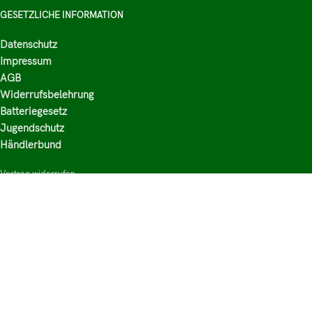
GESETZLICHE INFORMATION
Datenschutz
Impressum
AGB
Widerrufsbelehrung
Batteriegesetz
Jugendschutz
Händlerbund
Vertrag widerrufen
HAUPTKATEGORIEN
Shop
Nikotinsalz Liquids
E-Zigaretten Zubehör
Mischen