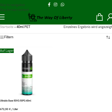
Skip to navigation
Skip to main content
Startseite
»
40ml PET
Einzelnes Ergebnis wird angezeigt
Filtern
Auf Lager
Ultrabio Base 50VG 50PG 40ml
672,50
€
/
Liter