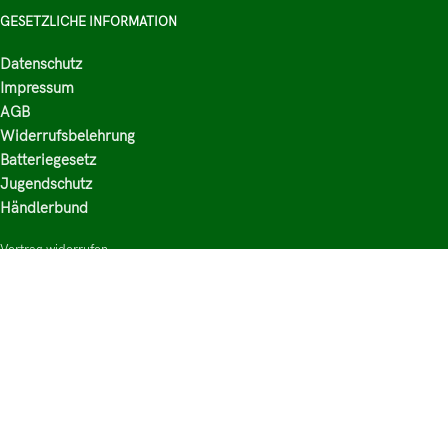
GESETZLICHE INFORMATION
Datenschutz
Impressum
AGB
Widerrufsbelehrung
Batteriegesetz
Jugendschutz
Händlerbund
Vertrag widerrufen
HAUPTKATEGORIEN
Shop
Nikotinsalz Liquids
E-Zigaretten Zubehör
Mischen