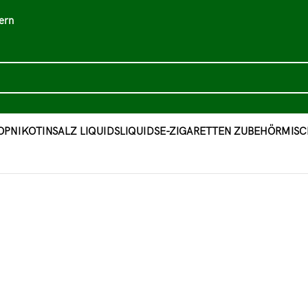
ern
OP
NIKOTINSALZ LIQUIDS
LIQUIDS
E-ZIGARETTEN ZUBEHÖR
MISC