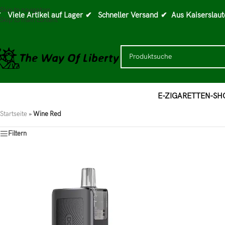
Skip to navigation
 Viele Artikel auf Lager
✔ Schneller Versand
✔ Aus Kaiserslaut
Skip to main content
E-ZIGARETTEN-SH
Startseite
»
Wine Red
Filtern