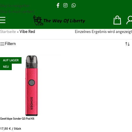
Skip to navigation
Skip to main content
Startseite
»
Vibe Red
Einzelnes Ergebnis wird angezeigt
Filtern
AUF LAGER
NEU
GeekVape Sonder Q3 Pod Kit
17,50
€
/
Stück