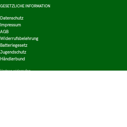
GESETZLICHE INFORMATION
Datenschutz
Impressum
AGB
Widerrufsbelehrung
Batteriegesetz
Jugendschutz
Händlerbund
Vertrag widerrufen
HAUPTKATEGORIEN
Shop
Nikotinsalz Liquids
E-Zigaretten Zubehör
Mischen