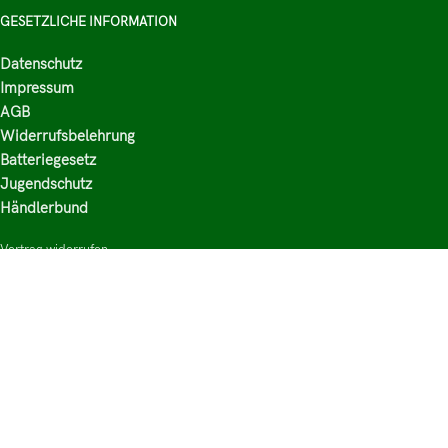
GESETZLICHE INFORMATION
Datenschutz
Impressum
AGB
Widerrufsbelehrung
Batteriegesetz
Jugendschutz
Händlerbund
Vertrag widerrufen
HAUPTKATEGORIEN
Shop
Nikotinsalz Liquids
E-Zigaretten Zubehör
Mischen