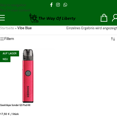
Skip to navigation
Skip to main content
Startseite
»
Vibe Blue
Einzelnes Ergebnis wird angezeigt
Filtern
AUF LAGER
NEU
GeekVape Sonder Q3 Pod Kit
17,50
€
/
Stück