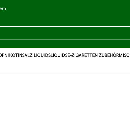
ern
OP
NIKOTINSALZ LIQUIDS
LIQUIDS
E-ZIGARETTEN ZUBEHÖR
MISC