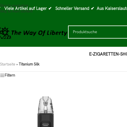
Skip to navigation
 Viele Artikel auf Lager
✔ Schneller Versand
✔ Aus Kaiserslaut
Skip to main content
E-ZIGARETTEN-SH
Startseite
»
Titanium Silk
Filtern