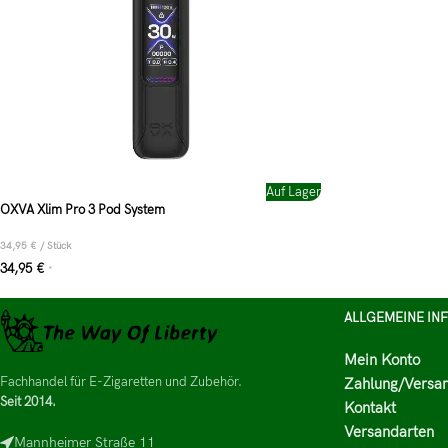
Auf Lager
OXVA Xlim Pro 3 Pod System
34,95
€
/
Stück
34,95
€
*
ALLGEMEINE IN
Mein Konto
Fachhandel für E-Zigaretten und Zubehör.
Zahlung/Versa
Seit 2014.
Kontakt
Versandarten
Mannheimer Straße 11