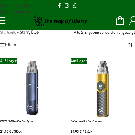
Skip to navigation
Skip to main content
Startseite
»
Starry Blue
Alle 2 Ergebnisse werden angezeigt
Filtern
Auf Lager
Auf Lager
OXVA NeXlim Go Pod System
OXVA NeXlim Pod System
21,95
€
/
Stück
39,95
€
/
Stück