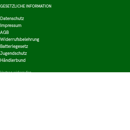
GESETZLICHE INFORMATION
Datenschutz
Impressum
AGB
Widerrufsbelehrung
Batteriegesetz
Jugendschutz
Händlerbund
Vertrag widerrufen
HAUPTKATEGORIEN
Shop
Nikotinsalz Liquids
E-Zigaretten Zubehör
Mischen