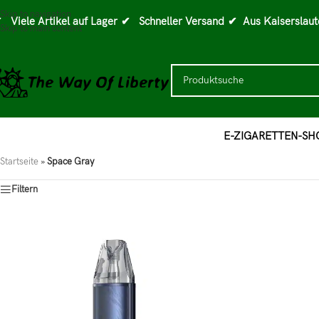
Skip to navigation
 Viele Artikel auf Lager
✔ Schneller Versand
✔ Aus Kaiserslaut
Skip to main content
E-ZIGARETTEN-SH
Startseite
»
Space Gray
Filtern