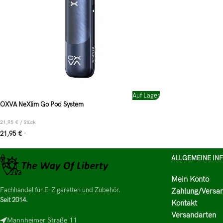
Auf Lager
OXVA NeXlim Go Pod System
21,95
€
/
Stück
21,95
€
*
ALLGEMEINE IN
Mein Konto
Fachhandel für E-Zigaretten und Zubehör.
Zahlung/Versa
Seit 2014.
Kontakt
Versandarten
Mannheimer Straße 11