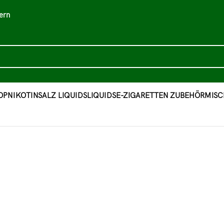
ern
OP
NIKOTINSALZ LIQUIDS
LIQUIDS
E-ZIGARETTEN ZUBEHÖR
MISC