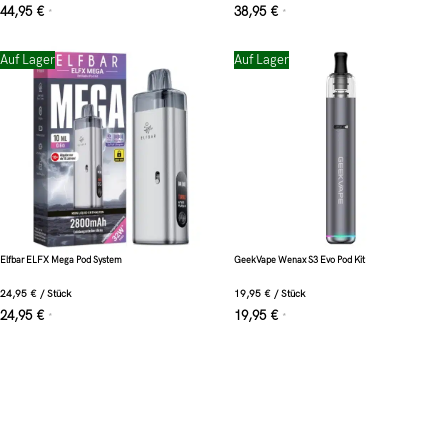
44,95
€
38,95
€
*
*
Auf Lager
Auf Lager
Elfbar ELFX Mega Pod System
GeekVape Wenax S3 Evo Pod Kit
24,95
€
/
Stück
19,95
€
/
Stück
24,95
€
19,95
€
*
*