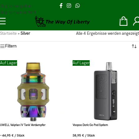
Skip to navigation
Skip to main content
Startseite
»
Silver
Alle 4 Ergebnisse werden angezeigt
Filtern
Auf Lager
Auf Lager
UWELL Valyrian IV Tank Verdampfer
Voopoo Doric Go Pod System
–
44,95
€
/
Stück
38,95
€
/
Stück