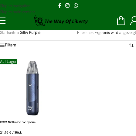
Skip to navigation
Skip to main content
Startseite
»
Silky Purple
Einzelnes Ergebnis wird angezeigt
Filtern
Auf Lager
OXVA NeXlim Go Pod System
21,95
€
/
Stück