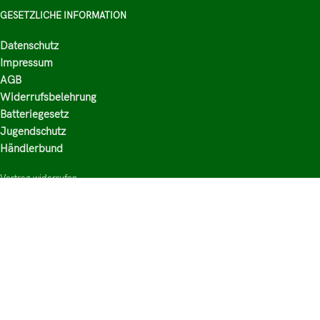
GESETZLICHE INFORMATION
Datenschutz
Impressum
AGB
Widerrufsbelehrung
Batteriegesetz
Jugendschutz
Händlerbund
Vertrag widerrufen
HAUPTKATEGORIEN
Shop
Nikotinsalz Liquids
E-Zigaretten Zubehör
Mischen