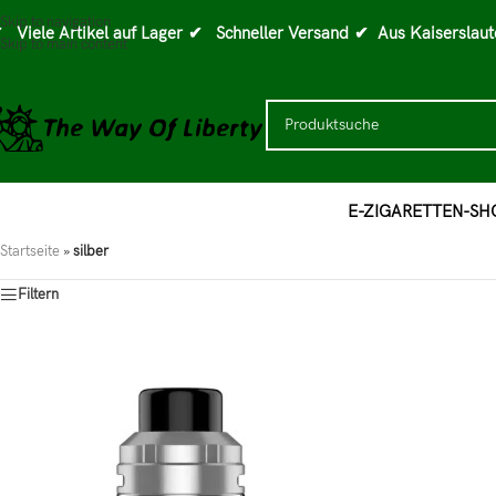
Skip to navigation
 Viele Artikel auf Lager
✔ Schneller Versand
✔ Aus Kaiserslaut
Skip to main content
E-ZIGARETTEN-SH
Startseite
»
silber
Filtern