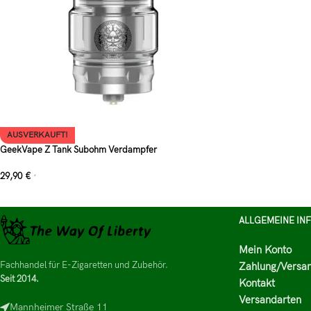
AUSVERKAUFT!
GeekVape Z Tank Subohm Verdampfer
29,90
€
*
ALLGEMEINE IN
Mein Konto
Fachhandel für E-Zigaretten und Zubehör.
Zahlung/Versa
Seit 2014.
Kontakt
Versandarten
Mannheimer Straße 11