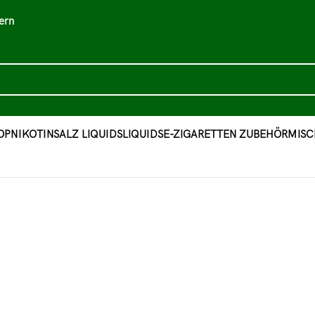
ern
OP
NIKOTINSALZ LIQUIDS
LIQUIDS
E-ZIGARETTEN ZUBEHÖR
MISC