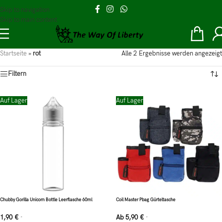
Skip to navigation
Skip to main content
Startseite
»
rot
Alle 2 Ergebnisse werden angezeigt
Filtern
Auf Lager
Auf Lager
Chubby Gorilla Unicorn Bottle Leerflasche 60ml
Coil Master Pbag Gürteltasche
1,90
€
Ab
5,90
€
*
*