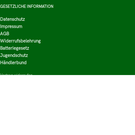
GESETZLICHE INFORMATION
Datenschutz
Impressum
AGB
Widerrufsbelehrung
Batteriegesetz
Jugendschutz
Händlerbund
Vertrag widerrufen
HAUPTKATEGORIEN
Shop
Nikotinsalz Liquids
E-Zigaretten Zubehör
Mischen