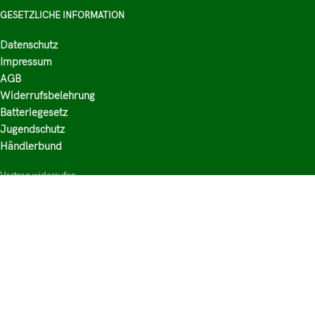
GESETZLICHE INFORMATION
Datenschutz
Impressum
AGB
Widerrufsbelehrung
Batteriegesetz
Jugendschutz
Händlerbund
Vertrag widerrufen
HAUPTKATEGORIEN
Shop
Nikotinsalz Liquids
E-Zigaretten Zubehör
Mischen