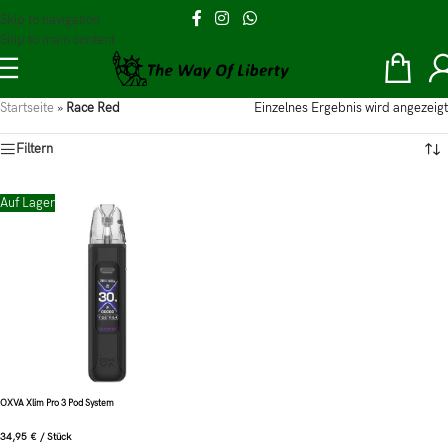
Skip to navigation
Skip to main content
Startseite
»
Race Red
Einzelnes Ergebnis wird angezeigt
Filtern
Auf Lager
OXVA Xlim Pro 3 Pod System
34,95
€
/
Stück