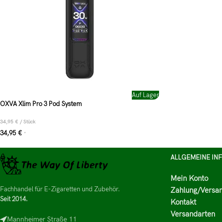
Auf Lager
OXVA Xlim Pro 3 Pod System
34,95
€
/
Stück
34,95
€
*
ALLGEMEINE IN
Mein Konto
Fachhandel für E-Zigaretten und Zubehör.
Zahlung/Versa
Seit 2014.
Kontakt
Versandarten
Mannheimer Straße 11