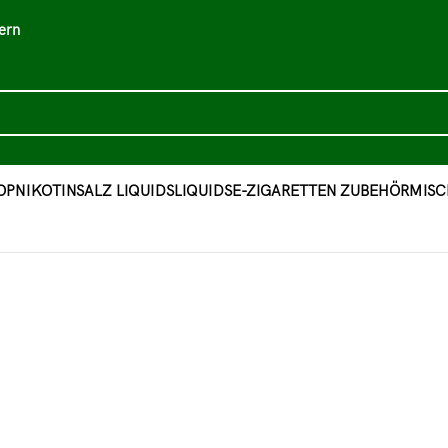
ern
OP
NIKOTINSALZ LIQUIDS
LIQUIDS
E-ZIGARETTEN ZUBEHÖR
MISC