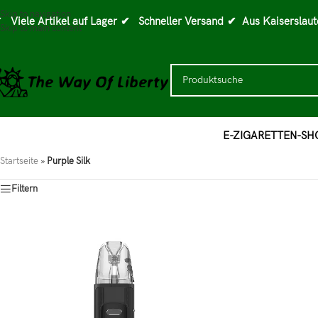
Skip to navigation
 Viele Artikel auf Lager
✔ Schneller Versand
✔ Aus Kaiserslaut
Skip to main content
E-ZIGARETTEN-SH
Startseite
»
Purple Silk
Filtern