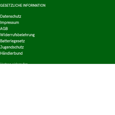
GESETZLICHE INFORMATION
Datenschutz
Impressum
AGB
Widerrufsbelehrung
Batteriegesetz
Jugendschutz
Händlerbund
Vertrag widerrufen
HAUPTKATEGORIEN
Shop
Nikotinsalz Liquids
E-Zigaretten Zubehör
Mischen