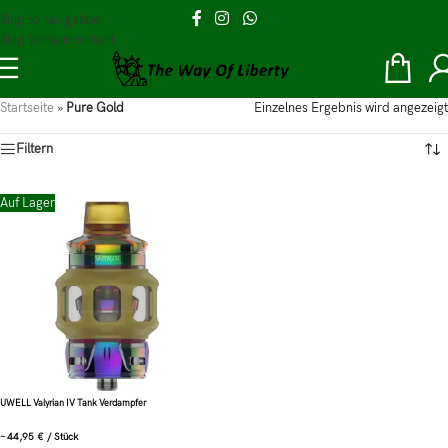
Skip to navigation
Skip to main content
Startseite
»
Pure Gold
Einzelnes Ergebnis wird angezeigt
Filtern
Auf Lager
UWELL Valyrian IV Tank Verdampfer
–
44,95
€
/
Stück