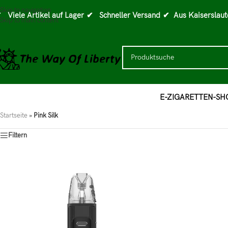
Skip to navigation
 Viele Artikel auf Lager
✔ Schneller Versand
✔ Aus Kaiserslaut
Skip to main content
E-ZIGARETTEN-SH
Startseite
»
Pink Silk
Filtern