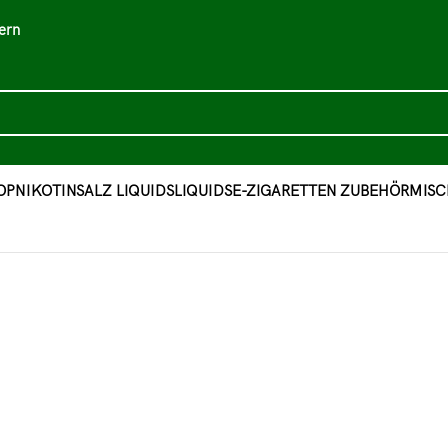
ern
OP
NIKOTINSALZ LIQUIDS
LIQUIDS
E-ZIGARETTEN ZUBEHÖR
MISC