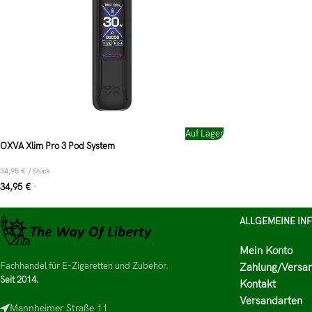
Auf Lager
OXVA Xlim Pro 3 Pod System
34,95
€
/
Stück
34,95
€
*
ALLGEMEINE IN
Mein Konto
Fachhandel für E-Zigaretten und Zubehör.
Zahlung/Versa
Seit 2014.
Kontakt
Versandarten
Mannheimer Straße 11