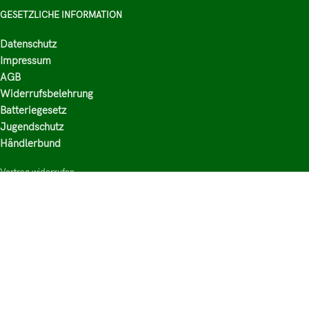
GESETZLICHE INFORMATION
Datenschutz
Impressum
AGB
Widerrufsbelehrung
Batteriegesetz
Jugendschutz
Händlerbund
Vertrag widerrufen
HAUPTKATEGORIEN
Shop
Nikotinsalz Liquids
E-Zigaretten Zubehör
Mischen