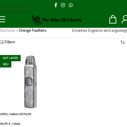
Skip to navigation
Skip to main content
Startseite
»
Orange Feathers
Einzelnes Ergebnis wird angezeigt
Filtern
AUF LAGER
NEU
UWELL Caliburn G5 Pod Kit
34,95
€
/
Stück