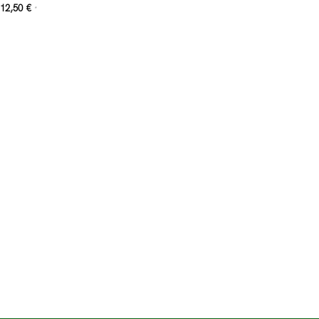
12,50
€
*