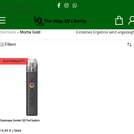
Skip to navigation
Skip to main content
Startseite
»
Mocha Gold
Einzelnes Ergebnis wird angezeigt
Filtern
AUSVERKAUFT!
Geekvape Sonder Q2 Pod System
16,90
€
/
Stück