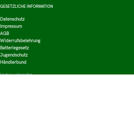
GESETZLICHE INFORMATION
Datenschutz
Impressum
AGB
Widerrufsbelehrung
Batteriegesetz
Jugendschutz
Händlerbund
Vertrag widerrufen
HAUPTKATEGORIEN
Shop
Nikotinsalz Liquids
E-Zigaretten Zubehör
Mischen