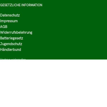
GESETZLICHE INFORMATION
Datenschutz
Impressum
AGB
Widerrufsbelehrung
Batteriegesetz
Jugendschutz
Händlerbund
Vertrag widerrufen
HAUPTKATEGORIEN
Shop
Nikotinsalz Liquids
E-Zigaretten Zubehör
Mischen