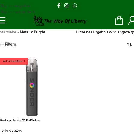
Skip to navigation
Skip to main content
Startseite
»
Metallic Purple
Einzelnes Ergebnis wird angezeigt
Filtern
AUSVERKAUFT!
Geekvape Sonder Q2 Pod System
16,90
€
/
Stück