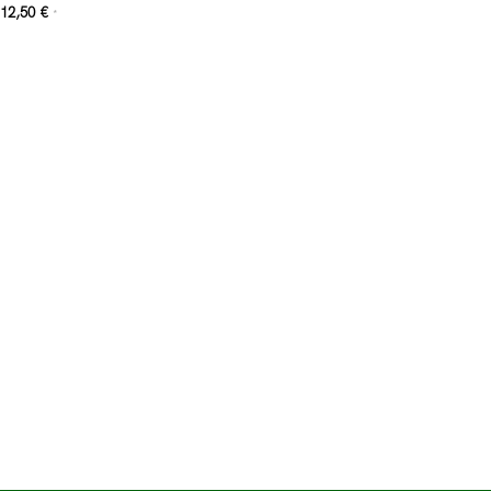
12,50
€
*