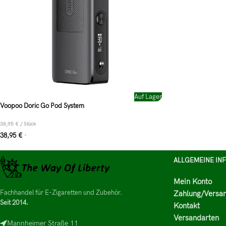
Auf Lager
Voopoo Doric Go Pod System
38,95
€
/
Stück
38,95
€
*
ALLGEMEINE IN
Mein Konto
Fachhandel für E-Zigaretten und Zubehör.
Zahlung/Versa
Seit 2014.
Kontakt
Versandarten
Mannheimer Straße 11