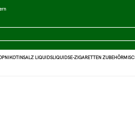
ern
OP
NIKOTINSALZ LIQUIDS
LIQUIDS
E-ZIGARETTEN ZUBEHÖR
MISC