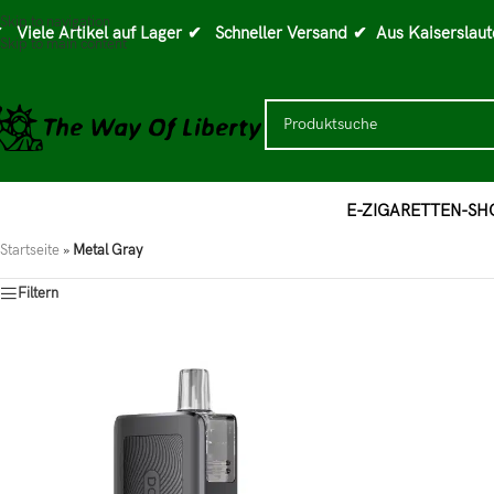
Skip to navigation
 Viele Artikel auf Lager
✔ Schneller Versand
✔ Aus Kaiserslaut
Skip to main content
E-ZIGARETTEN-SH
Startseite
»
Metal Gray
Filtern