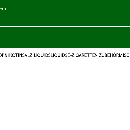
ern
OP
NIKOTINSALZ LIQUIDS
LIQUIDS
E-ZIGARETTEN ZUBEHÖR
MISC