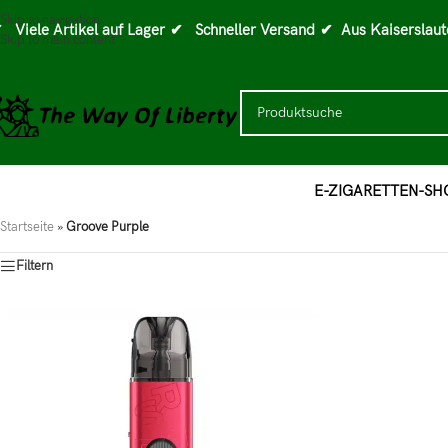
Skip to navigation
 Viele Artikel auf Lager
✔ Schneller Versand
✔ Aus Kaiserslaut
Skip to main content
E-ZIGARETTEN-SH
Startseite
»
Groove Purple
Filtern