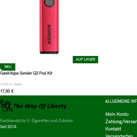
AUF LAGER
NEU
GeekVape Sonder Q3 Pod Kit
17,50
€
/
Stück
17,50
€
*
ALLGEMEINE IN
Mein Konto
Fachhandel für E-Zigaretten und Zubehör.
Zahlung/Versa
Seit 2014.
Kontakt
Versandarten