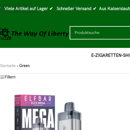
Skip to navigation
 Viele Artikel auf Lager
✔ Schneller Versand
✔ Aus Kaiserslaut
Skip to main content
E-ZIGARETTEN-SH
Startseite
»
Green
Filtern