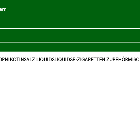
ern
OP
NIKOTINSALZ LIQUIDS
LIQUIDS
E-ZIGARETTEN ZUBEHÖR
MISC