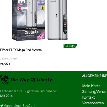
Auf Lager
Elfbar ELFX Mega Pod System
24,95
€
/
Stück
24,95
€
*
ALLGEMEINE IN
Mein Konto
Fachhandel für E-Zigaretten und Zubehör.
Zahlung/Versa
Seit 2014.
Kontakt
Versandarten
Mannheimer Straße 11