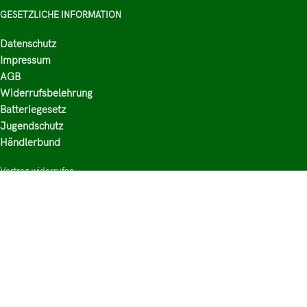
GESETZLICHE INFORMATION
Datenschutz
Impressum
AGB
Widerrufsbelehrung
Batteriegesetz
Jugendschutz
Händlerbund
Vertrag widerrufen
HAUPTKATEGORIEN
Shop
Nikotinsalz Liquids
E-Zigaretten Zubehör
Mischen