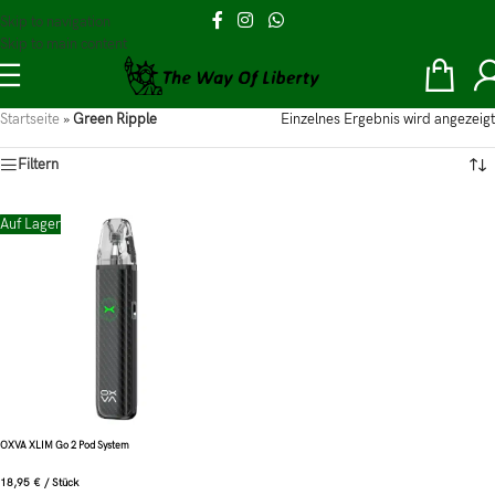
Skip to navigation
Skip to main content
Startseite
»
Green Ripple
Einzelnes Ergebnis wird angezeigt
Filtern
Auf Lager
OXVA XLIM Go 2 Pod System
18,95
€
/
Stück