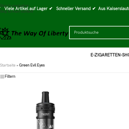
Skip to navigation
 Viele Artikel auf Lager
✔ Schneller Versand
✔ Aus Kaiserslaut
Skip to main content
E-ZIGARETTEN-SH
Startseite
»
Green Evil Eyes
Filtern