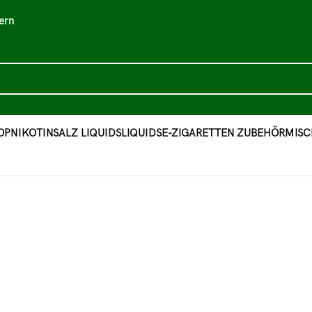
ern
OP
NIKOTINSALZ LIQUIDS
LIQUIDS
E-ZIGARETTEN ZUBEHÖR
MISC