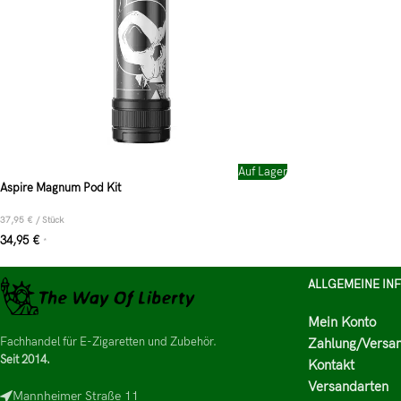
Auf Lager
Aspire Magnum Pod Kit
37,95
€
/
Stück
34,95
€
*
ALLGEMEINE IN
Mein Konto
Fachhandel für E-Zigaretten und Zubehör.
Zahlung/Versa
Seit 2014.
Kontakt
Versandarten
Mannheimer Straße 11