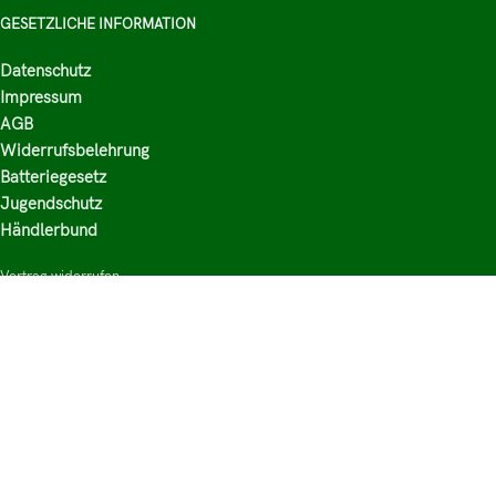
GESETZLICHE INFORMATION
Datenschutz
Impressum
AGB
Widerrufsbelehrung
Batteriegesetz
Jugendschutz
Händlerbund
Vertrag widerrufen
HAUPTKATEGORIEN
Shop
Nikotinsalz Liquids
E-Zigaretten Zubehör
Mischen