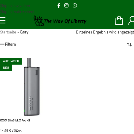
Skip to navigation
Skip to main content
Startseite
»
Gray
Einzelnes Ergebnis wird angezeigt
Filtern
AUF LAGER
NEU
OXVA SlimStick X Pod Kit
14,95
€
/
Stück