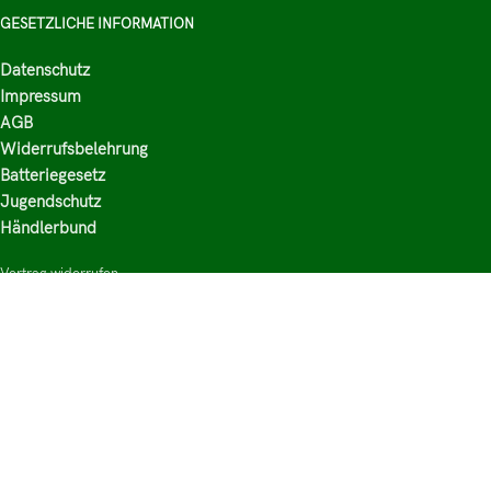
GESETZLICHE INFORMATION
Datenschutz
Impressum
AGB
Widerrufsbelehrung
Batteriegesetz
Jugendschutz
Händlerbund
Vertrag widerrufen
HAUPTKATEGORIEN
Shop
Nikotinsalz Liquids
E-Zigaretten Zubehör
Mischen