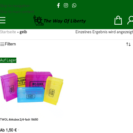
Skip to navigation
Skip to main content
Startseite
»
gelb
Einzelnes Ergebnis wird angezeigt
Filtern
Auf Lager
TWOL Akkubox 2/4-fach 18650
Ab
1,50
€
*