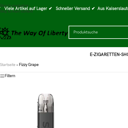
Skip to navigation
 Viele Artikel auf Lager
✔ Schneller Versand
✔ Aus Kaiserslaut
Skip to main content
E-ZIGARETTEN-SH
Startseite
»
Fizzy Grape
Filtern