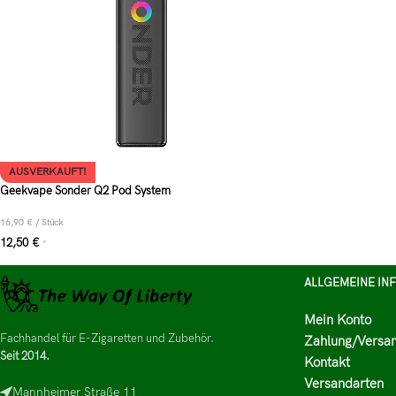
AUSVERKAUFT!
Geekvape Sonder Q2 Pod System
16,90
€
/
Stück
12,50
€
*
ALLGEMEINE IN
Mein Konto
Fachhandel für E-Zigaretten und Zubehör.
Zahlung/Versa
Seit 2014.
Kontakt
Versandarten
Mannheimer Straße 11