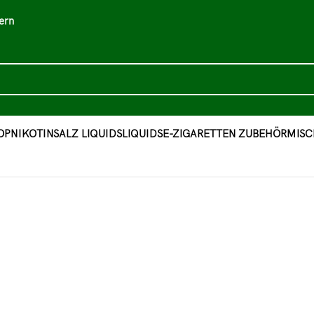
ern
OP
NIKOTINSALZ LIQUIDS
LIQUIDS
E-ZIGARETTEN ZUBEHÖR
MISC