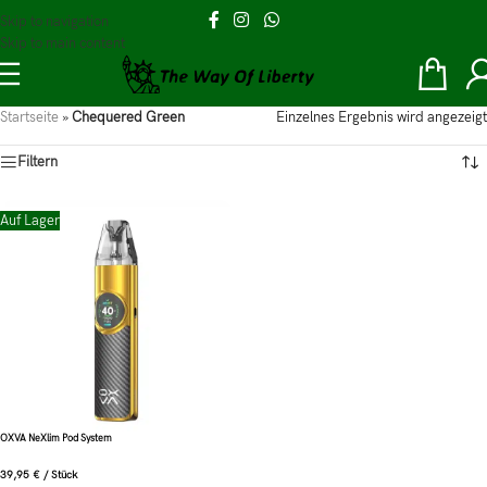
Skip to navigation
Skip to main content
Startseite
»
Chequered Green
Einzelnes Ergebnis wird angezeigt
Filtern
Auf Lager
OXVA NeXlim Pod System
39,95
€
/
Stück