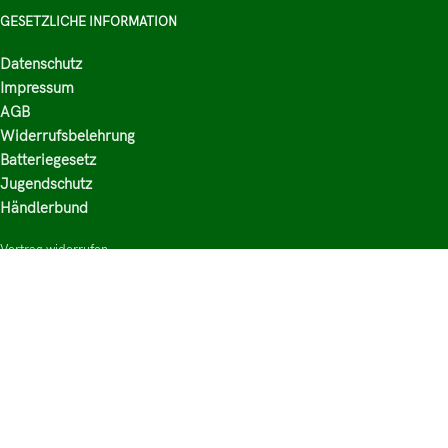
GESETZLICHE INFORMATION
Datenschutz
Impressum
AGB
Widerrufsbelehrung
Batteriegesetz
Jugendschutz
Händlerbund
Vertrag widerrufen
HAUPTKATEGORIEN
Shop
Nikotinsalz Liquids
E-Zigaretten Zubehör
Mischen