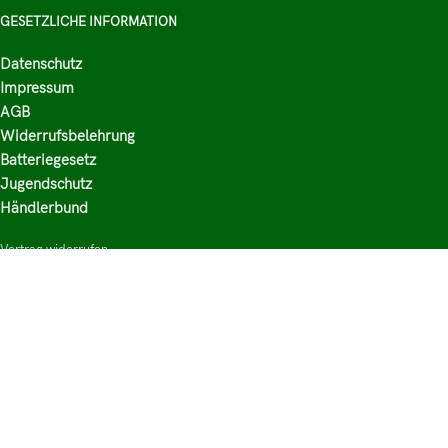
GESETZLICHE INFORMATION
Datenschutz
Impressum
AGB
Widerrufsbelehrung
Batteriegesetz
Jugendschutz
Händlerbund
Vertrag widerrufen
HAUPTKATEGORIEN
Shop
Nikotinsalz Liquids
E-Zigaretten Zubehör
Mischen