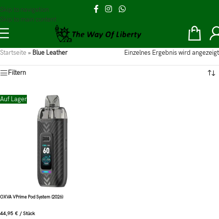
Skip to navigation
Skip to main content
Startseite
»
Blue Leather
Einzelnes Ergebnis wird angezeigt
Filtern
Auf Lager
OXVA VPrime Pod System (2026)
44,95
€
/
Stück