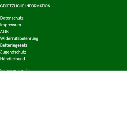
GESETZLICHE INFORMATION
Datenschutz
Impressum
AGB
Widerrufsbelehrung
Batteriegesetz
Jugendschutz
Händlerbund
Vertrag widerrufen
HAUPTKATEGORIEN
Shop
Nikotinsalz Liquids
E-Zigaretten Zubehör
Mischen