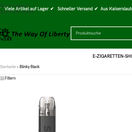
Skip to navigation
 Viele Artikel auf Lager
✔ Schneller Versand
✔ Aus Kaiserslaut
Skip to main content
E-ZIGARETTEN-SH
Startseite
»
Blinky Black
Filtern