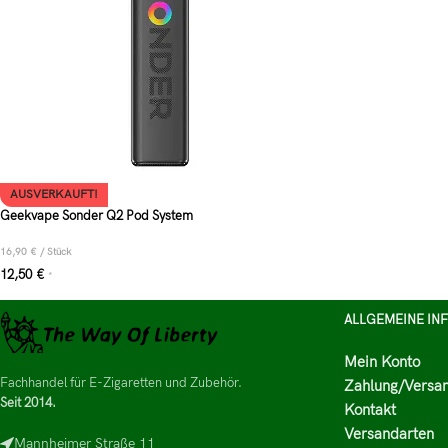
AUSVERKAUFT!
Geekvape Sonder Q2 Pod System
16,90
€
/
Stück
12,50
€
*
ALLGEMEINE IN
Mein Konto
Fachhandel für E-Zigaretten und Zubehör.
Zahlung/Versa
Seit 2014.
Kontakt
Versandarten
Mannheimer Straße 11