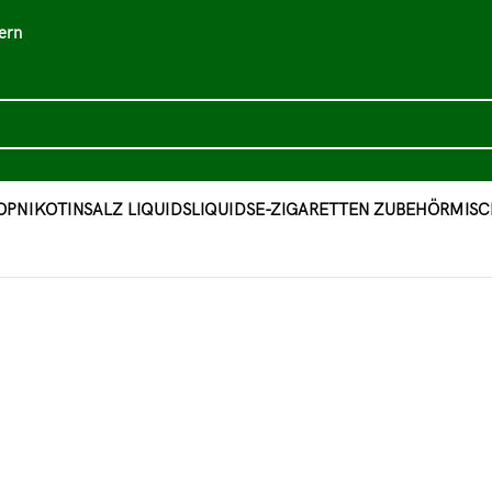
ern
OP
NIKOTINSALZ LIQUIDS
LIQUIDS
E-ZIGARETTEN ZUBEHÖR
MISC