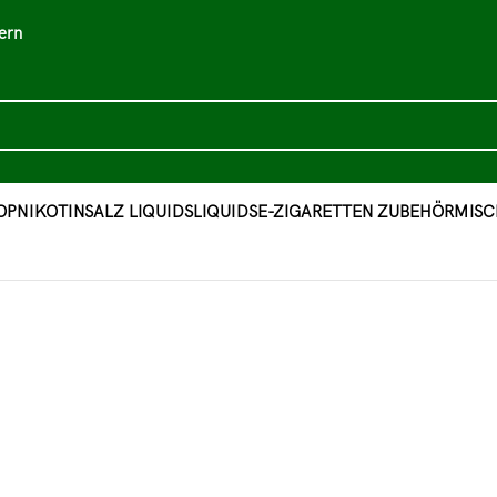
ern
OP
NIKOTINSALZ LIQUIDS
LIQUIDS
E-ZIGARETTEN ZUBEHÖR
MISC