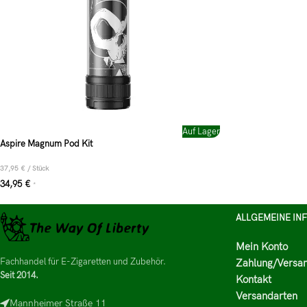
Auf Lager
Aspire Magnum Pod Kit
37,95
€
/
Stück
34,95
€
*
ALLGEMEINE IN
Mein Konto
Fachhandel für E-Zigaretten und Zubehör.
Zahlung/Versa
Seit 2014.
Kontakt
Versandarten
Mannheimer Straße 11