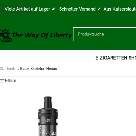
Skip to navigation
 Viele Artikel auf Lager
✔ Schneller Versand
✔ Aus Kaiserslaut
Skip to main content
E-ZIGARETTEN-SH
Startseite
»
Black Skeleton Nexus
Filtern