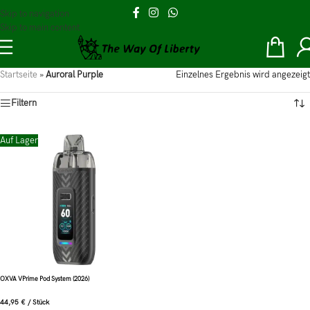
Skip to navigation
Skip to main content
Startseite
»
Auroral Purple
Einzelnes Ergebnis wird angezeigt
Filtern
Auf Lager
OXVA VPrime Pod System (2026)
44,95
€
/
Stück