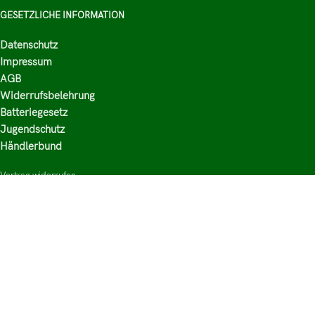
GESETZLICHE INFORMATION
Datenschutz
Impressum
AGB
Widerrufsbelehrung
Batteriegesetz
Jugendschutz
Händlerbund
Vertrag widerrufen
HAUPTKATEGORIEN
Shop
Nikotinsalz Liquids
E-Zigaretten Zubehör
Mischen