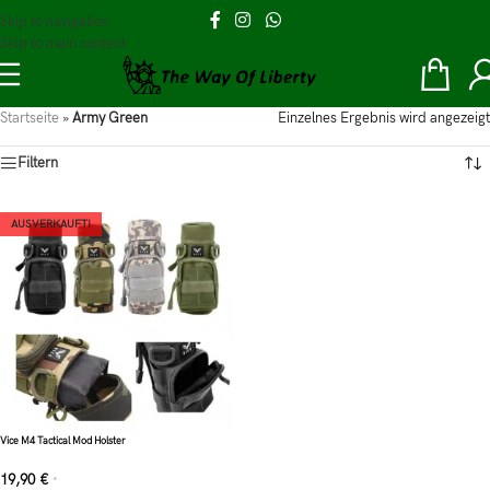
Skip to navigation
Skip to main content
Startseite
»
Army Green
Einzelnes Ergebnis wird angezeigt
Filtern
AUSVERKAUFT!
Vice M4 Tactical Mod Holster
19,90
€
*