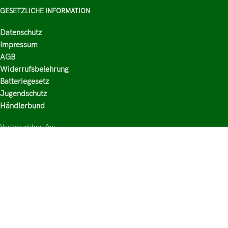
GESETZLICHE INFORMATION
Datenschutz
Impressum
AGB
Widerrufsbelehrung
Batteriegesetz
Jugendschutz
Händlerbund
Vertrag widerrufen
HAUPTKATEGORIEN
Shop
Nikotinsalz Liquids
E-Zigaretten Zubehör
Mischen