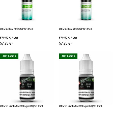
Ultrabio Base 50VG 50PG 100ml
Ultrabio Base 70VG 30PG 100ml
579,50
€
/
Liter
579,50
€
/
Liter
57,95
€
57,95
€
*
*
AUF LAGER
AUF LAGER
UltraBio Nikotin Shot 20mg/ml 50/50 10ml
UltraBio Nikotin Shot 20mg/ml 70/30 10ml