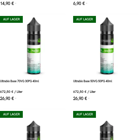
14,90
€
6,90
€
*
*
AUF LAGER
AUF LAGER
Ultrabio Base 70VG 30PG 40ml
Ultrabio Base 50VG 50PG 40ml
672,50
€
/
Liter
672,50
€
/
Liter
26,90
€
26,90
€
*
*
AUF LAGER
AUF LAGER