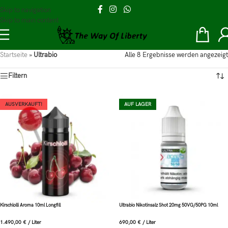
Skip to navigation
Skip to main content
Startseite
»
Ultrabio
Alle 8 Ergebnisse werden angezeigt
Filtern
AUSVERKAUFT!
AUF LAGER
Kirschlolli Aroma 10ml Longfill
Ultrabio Nikotinsalz Shot 20mg 50VG/50PG 10ml
1.490,00
€
/
Liter
690,00
€
/
Liter