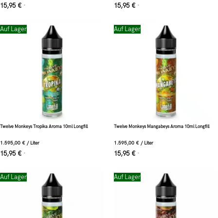
15,95
€
15,95
€
*
*
Auf Lager
Auf Lager
Twelve Monkeys Tropika Aroma 10ml Longfill
Twelve Monkeys Mangabeys Aroma 10ml Longfill
1.595,00
€
/
Liter
1.595,00
€
/
Liter
15,95
€
15,95
€
*
*
Auf Lager
Auf Lager