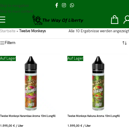
Skip to navigation
Skip to main content
Startseite
»
Twelve Monkeys
Alle 10 Ergebnisse werden angezeigt
Filtern
Auf Lager
Auf Lager
Twelve Monkeys Harambae Aroma 10ml Longfill
Twelve Monkeys Hakuna Aroma 10ml Longfill
1.595,00
€
/
Liter
1.595,00
€
/
Liter