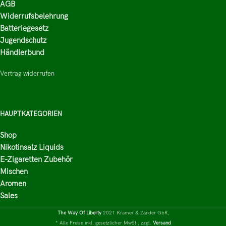
AGB
Widerrufsbelehrung
Batteriegesetz
Jugendschutz
Händlerbund
Vertrag widerrufen
HAUPTKATEGORIEN
Shop
Nikotinsalz Liquids
E-Zigaretten Zubehör
Mischen
Aromen
Sales
The Way Of Liberty
2021 Krämer & Zander GbR,
* Alle Preise inkl. gesetzlicher MwSt., zzgl.
Versand