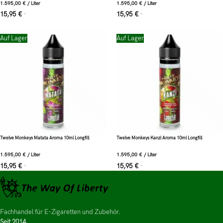
1.595,00
€
/
Liter
1.595,00
€
/
Liter
15,95
€
15,95
€
*
*
Auf Lager
Auf Lager
Twelve Monkeys Matata Aroma 10ml Longfill
Twelve Monkeys Kanzi Aroma 10ml Longfill
1.595,00
€
/
Liter
1.595,00
€
/
Liter
15,95
€
15,95
€
*
*
Fachhandel für E-Zigaretten und Zubehör.
Seit 2014.