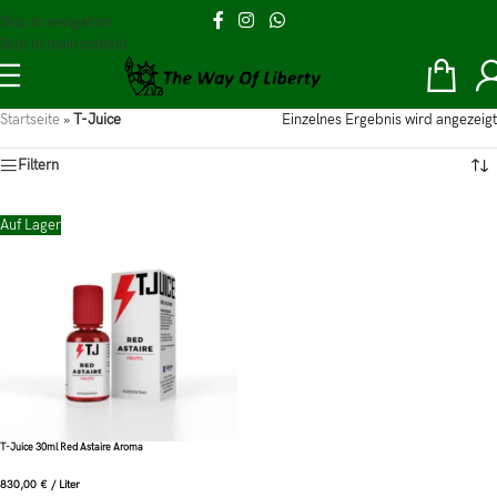
Skip to navigation
Skip to main content
Startseite
»
T-Juice
Einzelnes Ergebnis wird angezeigt
Filtern
Auf Lager
T-Juice 30ml Red Astaire Aroma
830,00
€
/
Liter