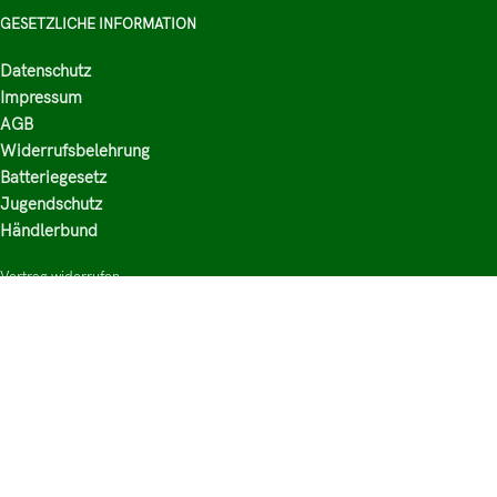
GESETZLICHE INFORMATION
Datenschutz
Impressum
AGB
Widerrufsbelehrung
Batteriegesetz
Jugendschutz
Händlerbund
Vertrag widerrufen
HAUPTKATEGORIEN
Shop
Nikotinsalz Liquids
E-Zigaretten Zubehör
Mischen