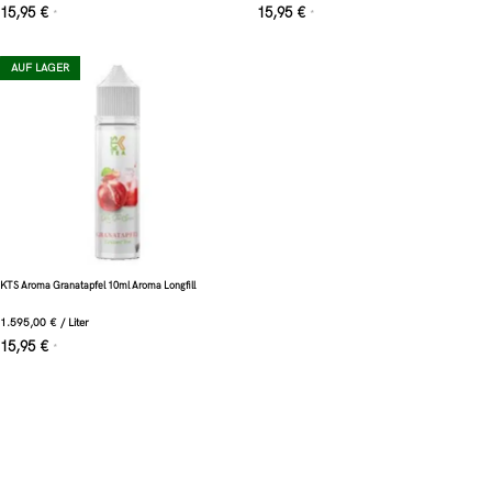
15,95
€
15,95
€
*
*
AUF LAGER
KTS Aroma Granatapfel 10ml Aroma Longfill
1.595,00
€
/
Liter
15,95
€
*