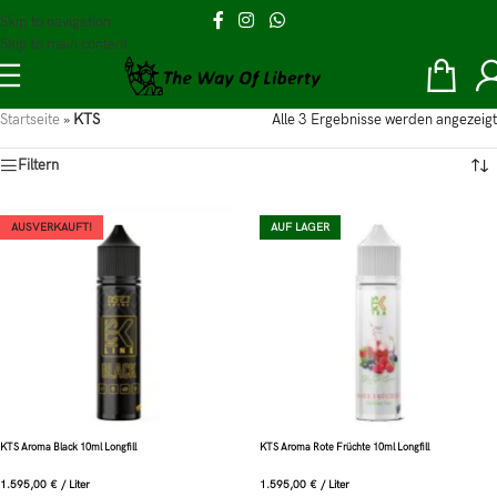
Skip to navigation
Skip to main content
Startseite
»
KTS
Alle 3 Ergebnisse werden angezeigt
Filtern
AUSVERKAUFT!
AUF LAGER
KTS Aroma Black 10ml Longfill
KTS Aroma Rote Früchte 10ml Longfill
1.595,00
€
/
Liter
1.595,00
€
/
Liter