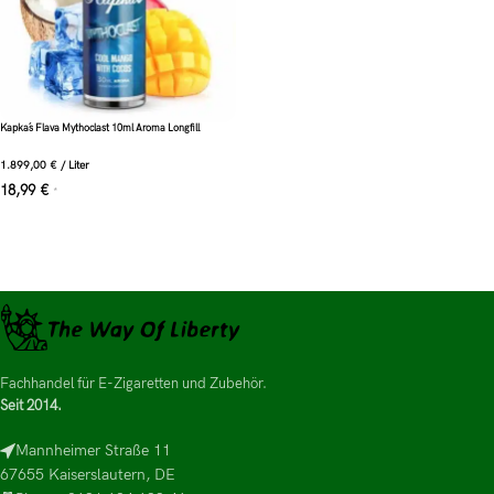
Kapka´s Flava Mythoclast 10ml Aroma Longfill
1.899,00
€
/
Liter
18,99
€
*
Fachhandel für E-Zigaretten und Zubehör.
Seit 2014.
Mannheimer Straße 11
67655 Kaiserslautern, DE