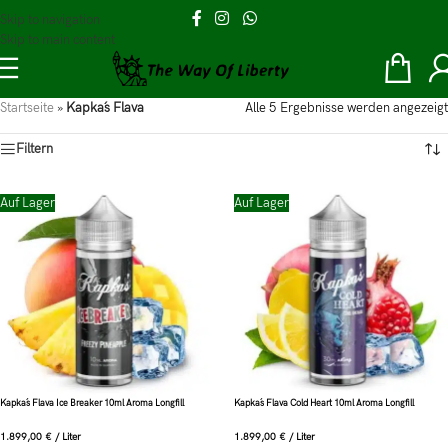
Skip to navigation
Skip to main content
Startseite
»
Kapka´s Flava
Alle 5 Ergebnisse werden angezeigt
Filtern
Auf Lager
Auf Lager
Kapka´s Flava Ice Breaker 10ml Aroma Longfill
Kapka´s Flava Cold Heart 10ml Aroma Longfill
1.899,00
€
/
Liter
1.899,00
€
/
Liter