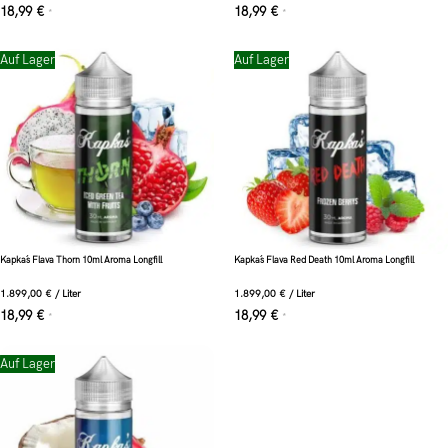
18,99
€
18,99
€
*
*
Auf Lager
Auf Lager
Kapka´s Flava Thorn 10ml Aroma Longfill
Kapka´s Flava Red Death 10ml Aroma Longfill
1.899,00
€
/
Liter
1.899,00
€
/
Liter
18,99
€
18,99
€
*
*
Auf Lager