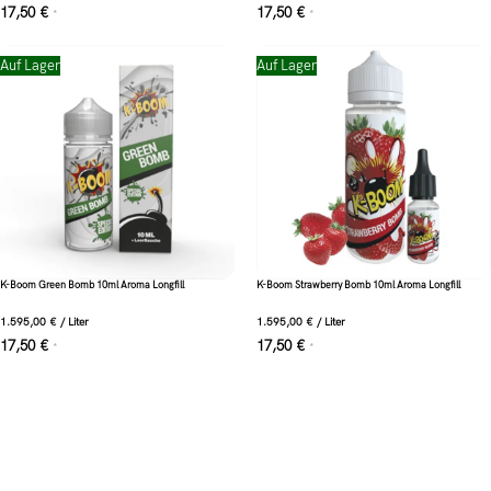
17,50
€
17,50
€
*
*
Auf Lager
Auf Lager
K-Boom Green Bomb 10ml Aroma Longfill
K-Boom Strawberry Bomb 10ml Aroma Longfill
1.595,00
€
/
Liter
1.595,00
€
/
Liter
17,50
€
17,50
€
*
*