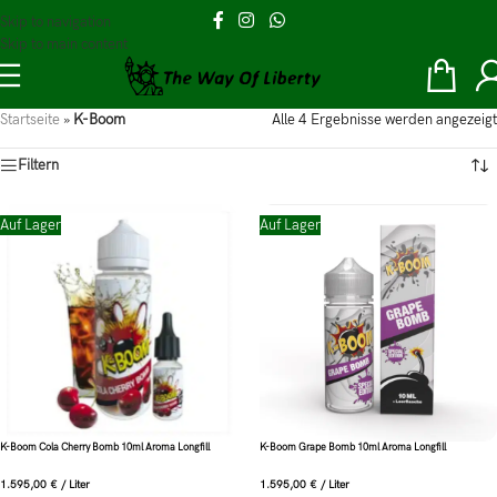
Skip to navigation
Skip to main content
Startseite
»
K-Boom
Alle 4 Ergebnisse werden angezeigt
Filtern
Auf Lager
Auf Lager
K-Boom Cola Cherry Bomb 10ml Aroma Longfill
K-Boom Grape Bomb 10ml Aroma Longfill
1.595,00
€
/
Liter
1.595,00
€
/
Liter