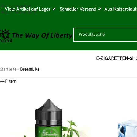
Skip to navigation
 Viele Artikel auf Lager
✔ Schneller Versand
✔ Aus Kaiserslaut
Skip to main content
E-ZIGARETTEN-SH
Startseite
»
DreamLike
Filtern