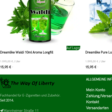
Auf Lager
Dreamlike Waldi 10ml Aroma Longfill
Dreamlike Pure Luf
1.595,00
€
/
Liter
1.595,00
€
/
Liter
15,95
€
15,95
€
*
*
ALLGEMEINE IN
Mein Konto
Fachhandel für E-Zigaretten und Zubehör.
Zahlung/Versa
Seit 2014.
Kontakt
Versandarten
Mannheimer Straße 11