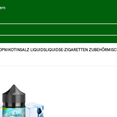
ern
OP
NIKOTINSALZ LIQUIDS
LIQUIDS
E-ZIGARETTEN ZUBEHÖR
MISC