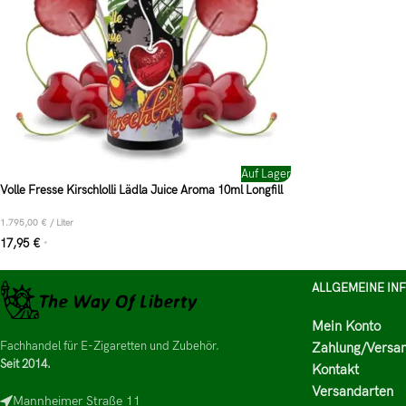
Auf Lager
Volle Fresse Kirschlolli Lädla Juice Aroma 10ml Longfill
1.795,00
€
/
Liter
17,95
€
*
ALLGEMEINE IN
Mein Konto
Fachhandel für E-Zigaretten und Zubehör.
Zahlung/Versa
Seit 2014.
Kontakt
Versandarten
Mannheimer Straße 11