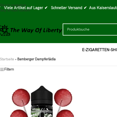
Skip to navigation
 Viele Artikel auf Lager
✔ Schneller Versand
✔ Aus Kaiserslaut
Skip to main content
E-ZIGARETTEN-SH
Startseite
»
Bamberger Dampferlädla
Filtern