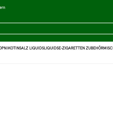
ern
OP
NIKOTINSALZ LIQUIDS
LIQUIDS
E-ZIGARETTEN ZUBEHÖR
MISC