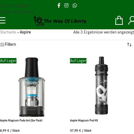
Skip to navigation
Skip to main content
Startseite
»
Aspire
Alle 3 Ergebnisse werden angezeigt
Filtern
Auf Lager
Auf Lager
Aspire Magnum Pods 6ml (2er Pack)
Aspire Magnum Pod Kit
8,99
€
/
Stück
37,95
€
/
Stück