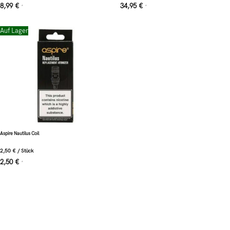
8,99
€
34,95
€
*
*
Auf Lager
Aspire Nautilus Coil
2,50
€
/
Stück
2,50
€
*